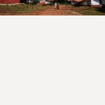
Fale com a gente!
Reservas e dúvidas pelo whatsapp.
Se preferir estamos também no Airbnb e Booking.
Reserve por Whatsapp