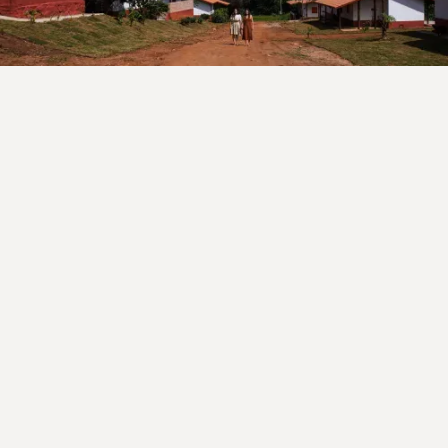
Fale com a gente!
Reservas e dúvidas pelo whatsapp.
Se preferir estamos também no Airbnb e Booking.
Reserve por Whatsapp